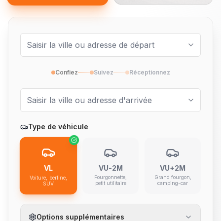
Confiez
Suivez
Réceptionnez
Type de véhicule
VL
VU-2M
VU+2M
Fourgonnette,
Grand fourgon,
Voiture, berline,
petit utilitaire
camping-car
SUV
Options supplémentaires