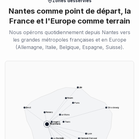
Zones desservies
Nantes comme point de départ, la
France et l'Europe comme terrain
Nous opérons quotidiennement depuis Nantes vers
les grandes métropoles françaises et en Europe
(Allemagne, Italie, Belgique, Espagne, Suisse).
Lille
Rouen
Paris
Brest
Strasbourg
Rennes
Le Mans
Angers
Tours
Nantes
Lyon
La Rochelle
Clermont-Ferrand