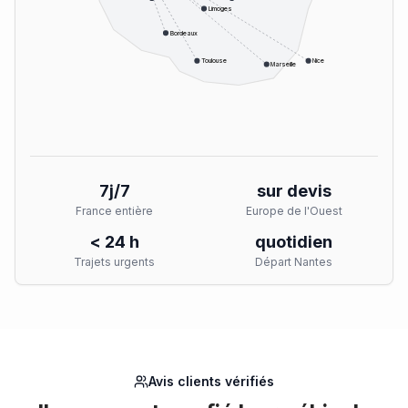
Limoges
Bordeaux
Toulouse
Nice
Marseille
7j/7
sur devis
France entière
Europe de l'Ouest
< 24 h
quotidien
Trajets urgents
Départ Nantes
Avis clients vérifiés