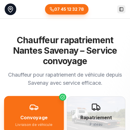
07 45 12 32 78
Togg
Chauffeur rapatriement
Nantes Savenay – Service
convoyage
Chauffeur pour rapatriement de véhicule depuis
Savenay avec service efficace.
Convoyage
Rapatriement
Plateau
Livraison de véhicule