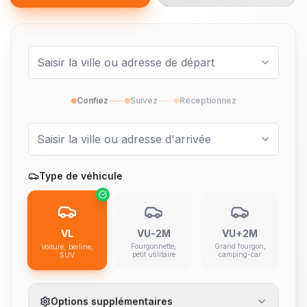
Confiez
Suivez
Réceptionnez
Type de véhicule
VL
VU-2M
VU+2M
Fourgonnette,
Grand fourgon,
Voiture, berline,
petit utilitaire
camping-car
SUV
Options supplémentaires