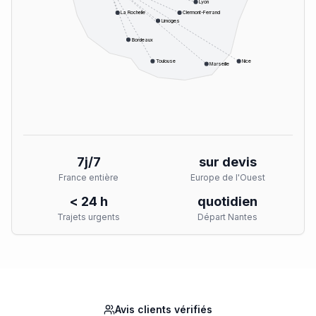
Lyon
La Rochelle
Clermont-Ferrand
Limoges
Bordeaux
Toulouse
Nice
Marseille
7j/7
sur devis
France entière
Europe de l'Ouest
< 24 h
quotidien
Trajets urgents
Départ Nantes
Avis clients vérifiés