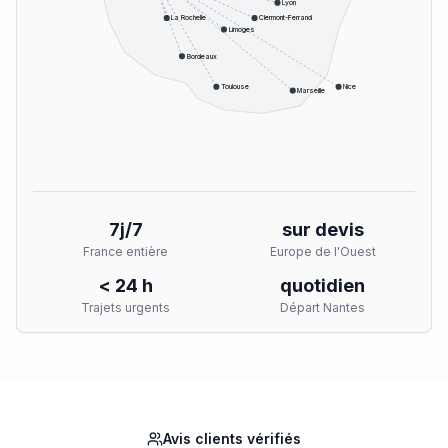
Lyon
La Rochelle
Clermont-Ferrand
Limoges
Bordeaux
Toulouse
Nice
Marseille
7j/7
sur devis
France entière
Europe de l'Ouest
< 24 h
quotidien
Trajets urgents
Départ Nantes
Avis clients vérifiés