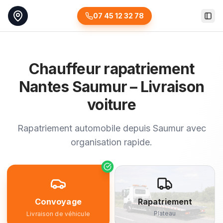
07 45 12 32 78
Togg
Chauffeur rapatriement
Nantes Saumur – Livraison
voiture
Rapatriement automobile depuis Saumur avec
organisation rapide.
Convoyage
Rapatriement
Plateau
Livraison de véhicule