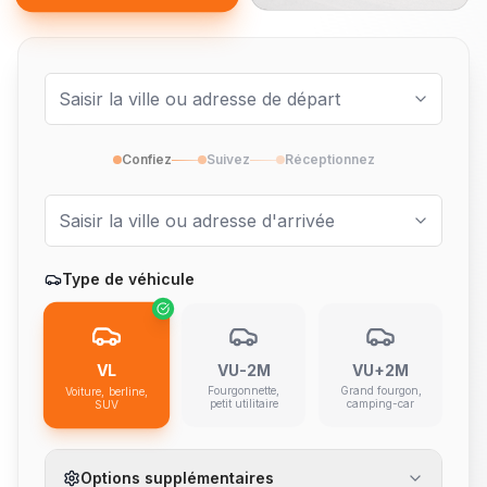
Confiez
Suivez
Réceptionnez
Type de véhicule
VL
VU-2M
VU+2M
Fourgonnette,
Grand fourgon,
Voiture, berline,
petit utilitaire
camping-car
SUV
Options supplémentaires