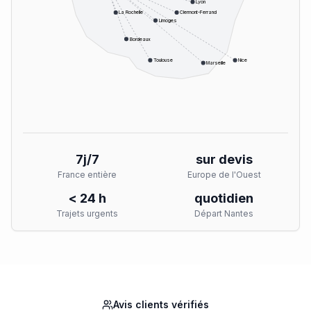
Lyon
La Rochelle
Clermont-Ferrand
Limoges
Bordeaux
Toulouse
Nice
Marseille
7j/7
sur devis
France entière
Europe de l'Ouest
< 24 h
quotidien
Trajets urgents
Départ Nantes
Avis clients vérifiés