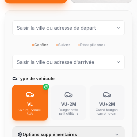
Confiez
Suivez
Réceptionnez
Type de véhicule
VL
VU-2M
VU+2M
Fourgonnette,
Grand fourgon,
Voiture, berline,
petit utilitaire
camping-car
SUV
Options supplémentaires