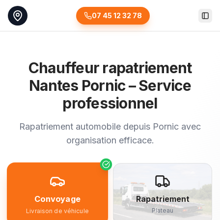
07 45 12 32 78
Togg
Chauffeur rapatriement
Nantes Pornic – Service
professionnel
Rapatriement automobile depuis Pornic avec
organisation efficace.
Convoyage
Rapatriement
Plateau
Livraison de véhicule