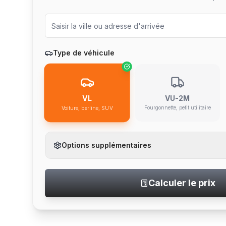
Type de véhicule
VU-2M
VL
Fourgonnette, petit utilitaire
Voiture, berline, SUV
Options supplémentaires
Calculer le prix