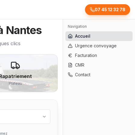
07 45 12 32 78
à Nantes
Navigation
Accueil
ues clics
Urgence convoyage
Facturation
CMR
Contact
Rapatriement
Plateau
nnez